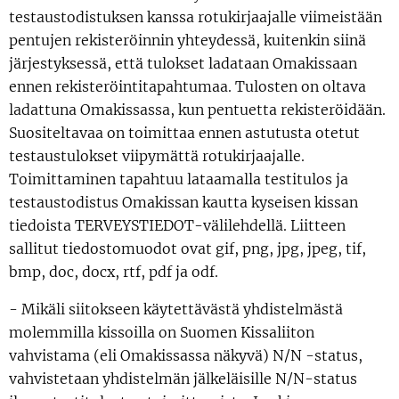
testaustodistuksen kanssa rotukirjaajalle viimeistään
pentujen rekisteröinnin yhteydessä, kuitenkin siinä
järjestyksessä, että tulokset ladataan Omakissaan
ennen rekisteröintitapahtumaa. Tulosten on oltava
ladattuna Omakissassa, kun pentuetta rekisteröidään.
Suositeltavaa on toimittaa ennen astutusta otetut
testaustulokset viipymättä rotukirjaajalle.
Toimittaminen tapahtuu lataamalla testitulos ja
testaustodistus Omakissan kautta kyseisen kissan
tiedoista TERVEYSTIEDOT-välilehdellä. Liitteen
sallitut tiedostomuodot ovat gif, png, jpg, jpeg, tif,
bmp, doc, docx, rtf, pdf ja odf.
- Mikäli siitokseen käytettävästä yhdistelmästä
molemmilla kissoilla on Suomen Kissaliiton
vahvistama (eli Omakissassa näkyvä) N/N -status,
vahvistetaan yhdistelmän jälkeläisille N/N-status