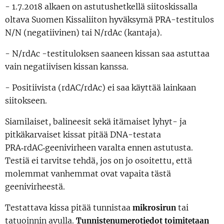
- 1.7.2018 alkaen on astutushetkellä siitoskissalla
oltava Suomen Kissaliiton hyväksymä PRA-testitulos
N/N (negatiivinen) tai N/rdAc (kantaja).
- N/rdAc -testituloksen saaneen kissan saa astuttaa
vain negatiivisen kissan kanssa.
- Positiivista (rdAC/rdAc) ei saa käyttää lainkaan
siitokseen.
Siamilaiset, balineesit sekä itämaiset lyhyt- ja
pitkäkarvaiset kissat pitää DNA-testata
PRA‑rdAC‑geenivirheen varalta ennen astutusta.
Testiä ei tarvitse tehdä, jos on jo osoitettu, että
molemmat vanhemmat ovat vapaita tästä
geenivirheestä.
Testattava kissa pitää tunnistaa
tai
mikrosirun
tatuoinnin avulla.
Tunnistenumerotiedot
toimitetaan