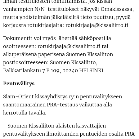
ilman testitulosten toimittamista. Jos kissan
vanhempien N/N-testitulokset näkyvät Omakissassa,
mutta yhdistelmän jälkeläisiltä tieto puuttuu, pyydä
korjausta rotukirjaajalta: rotukirjaaja@kissaliitto.fi
Dokumentit voi myös lähettää sähköpostilla
osoitteeseen: rotukirjaaja@kissaliitto.fi tai
alkuperäisenä paperisena Suomen Kissaliiton
postiosoitteeseen: Suomen Kissaliitto,
Palkkatilankatu 7 B 109, 00240 HELSINKI
Pentuvälitys
Siam-Orient kissayhdistys ry:n pentuvälitykseen
sääntömääräinen PRA-testaus vaikuttaa alla
kerrotulla tavalla.
- Suomen Kissaliiton alaisten kasvattajien
pentuvälitykseen ilmoittamien pentueiden osalta PRA