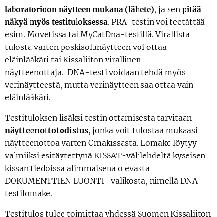
, ja sen
laboratorioon näytteen mukana (lähete)
pitää
. PRA-testin voi teetättää
näkyä myös testituloksessa
esim. Movetissa tai MyCatDna-testillä. Virallista
tulosta varten poskisolunäytteen voi ottaa
eläinlääkäri tai Kissaliiton virallinen
näytteenottaja.
DNA-testi voidaan tehdä myös
verinäytteestä, mutta verinäytteen saa ottaa vain
eläinlääkäri.
Testituloksen lisäksi testin ottamisesta tarvitaan
näytteenottotodistus
, jonka voit tulostaa mukaasi
näytteenottoa varten Omakissasta. Lomake löytyy
valmiiksi esitäytettynä KISSAT-välilehdeltä kyseisen
kissan tiedoissa alimmaisena olevasta
DOKUMENTTIEN LUONTI -valikosta, nimellä DNA-
testilomake.
Testitulos tulee toimittaa yhdessä Suomen Kissaliiton