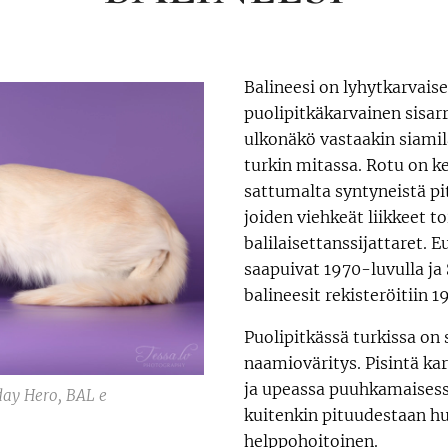
Balineesi on lyhytkarvais
puolipitkäkarvainen sisarr
ulkonäkö vastaakin siamil
turkin mitassa. Rotu on k
sattumalta syntyneistä pit
joiden viehkeät liikkeet t
balilaisettanssijattaret. 
saapuivat 1970-luvulla j
balineesit rekisteröitiin 1
Puolipitkässä turkissa on 
naamioväritys. Pisintä ka
ja upeassa puuhkamaisess
day Hero, BAL e
kuitenkin pituudestaan h
helppohoitoinen.