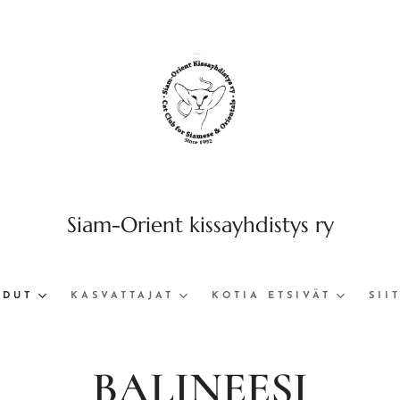
Siam-Orient kissayhdistys ry
ODUT
KASVATTAJAT
KOTIA ETSIVÄT
SII
BALINEESI