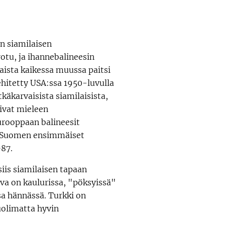
en siamilaisen
otu, ja ihannebalineesin
aista kaikessa muussa paitsi
ehitetty USA:ssa 1950-luvulla
käkarvaisista siamilaisista,
oivat mieleen
Eurooppaan balineesit
a Suomen ensimmäiset
987.
siis siamilaisen tapaan
rva on kaulurissa, "pöksyissä"
a hännässä. Turkki on
uolimatta hyvin